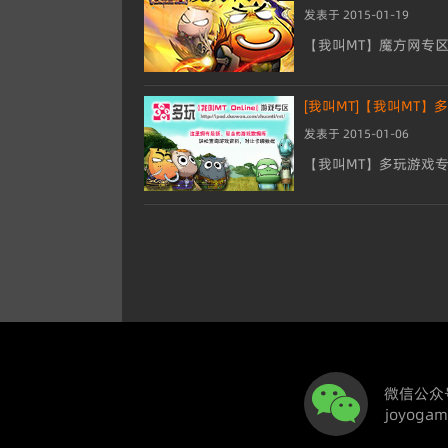
发表于 2015-01-19
【我叫MT】魔方网专
[我叫MT]【我叫MT】
发表于 2015-01-06
【我叫MT】多玩游戏
微信公众
joyogam